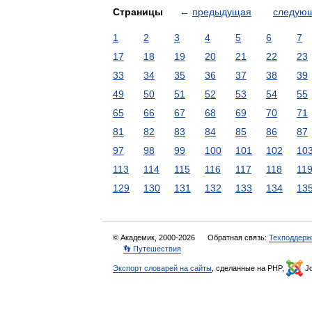
Страницы
←
предыдущая
следую
1
2
3
4
5
6
7
17
18
19
20
21
22
23
33
34
35
36
37
38
39
49
50
51
52
53
54
55
65
66
67
68
69
70
71
81
82
83
84
85
86
87
97
98
99
100
101
102
10
113
114
115
116
117
118
11
129
130
131
132
133
134
13
© Академик, 2000-2026
Обратная связь:
Техподдерж
👣 Путешествия
Экспорт словарей на сайты
, сделанные на PHP,
Jo