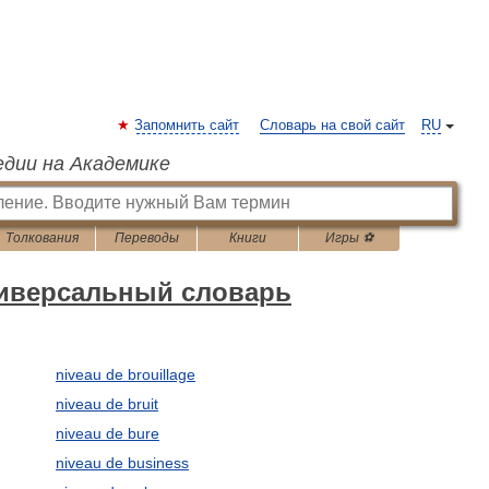
Запомнить сайт
Словарь на свой сайт
RU
едии на Академике
Толкования
Переводы
Книги
Игры ⚽
ниверсальный словарь
niveau de brouillage
niveau de bruit
niveau de bure
niveau de business