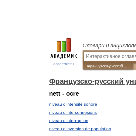
Словари и энциклоп
academic.ru
Французско-русский универсальный словарь
Французско-русский у
nett - ocre
niveau d'intensité sonore
niveau d'interconnexions
niveau d'interruption
niveau d'inversion de population